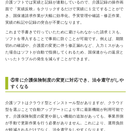
介護ソフトでは実績と記録が連動しているので、介護記録の操作画
面で「実績反映」をクリックするだけで実績に１立てすることがで
き、国保連請求作業が大幅に効率化。予実管理や確認・修正作業、
実績の転記や記録の突合が不要になります。
これまで手書きで行っていたために避けられなかった請求ミスも、
ソフトを導入することで事前に防ぐことが可能です。例えば、期限
切れの確認や、介護度の変更に伴う修正漏れなど、入力ミスがあっ
た場合はソフトが自動で指摘してくれるため、国保連からの返戻と
いったトラブルの発生を減らすことができます。
⑤常に介護保険制度の変更に対応でき、法令遵守がしや
すくなる
介護ソフトはクラウド型とインストール型がありますが、クラウド
型を選ぶことで自動アップデートにより常に最新機能が利用可能で
す。介護保険制度の変更や新しい機能の追加があっても、事業所側
が手動で更新作業を行う必要がありません。これにより、運用負担
が軽減されるだけでなく、法令遵守をしやすくなります。