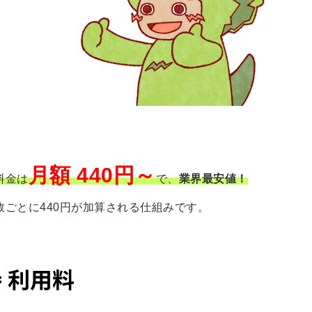
月額 440円～
料金は
で、
業界最安値！
ごとに440円が加算される仕組みです。