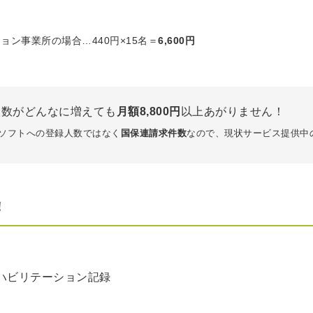
ン事業所の場合…440円×15名＝
6,600円
人数がどんなに増えても
月額8,800円
以上あがりません！
ソフトへの登録人数ではなく
国保連請求件数
なので、現状サービス提供中
！
ハビリテーション記録