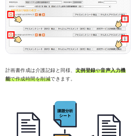
計画書作成は介護記録と同様、
文例登録
や
音声入力機
能
で作成時間を削減
できます。