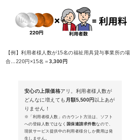
【例】利用者様人数が15名の福祉用具貸与事業所の場
合…220円×15名＝
3,300円
安心の上限価格
アリ。利用者様人数が
どんなに増えても
月額5,500円
以上あが
りません！
※「利用者様人数」のカウント方法は、ソフト
への登録人数ではなく
国保連請求件数
なので、
現状サービス提供中の利用者様分しか費用は発
生しません。