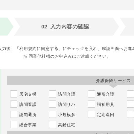
02
入力内容の
確認
入力後、「利用規約に同意する」にチェックを入れ、確認画面へお進
※ 同業他社様のお申込みはご遠慮ください。
介護保険サービス
居宅支援
訪問介護
通所介護
訪問看護
訪問リハ
福祉用具
認知通所
小規模多
定期巡回
総合事業
高齢住宅