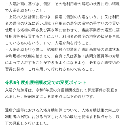
・入浴計画に基づき、個浴、その他利用者の居宅の状況に近い環境
で入浴介助を行うこと。
・上記の入浴計画に基づき、個浴（個別の入浴をいう。）又は利用
者の居宅の状況に近い環境（利用者の居宅の浴室の手すりの位置や
使用する浴槽の深さ及び高さ等に合わせて、当該事業所の浴室に福
祉用具等を設置することにより、利用者の居宅の浴室の状況を再現
しているものをいう。）で、入浴介助を行うこと。
・入浴介助を行う際は、認知症対応型通所介護計画書等の達成状況
や利用者の状態を踏まえて、自身で又は家族・訪問介護員等の介助
によって入浴することができるようになるよう、必要な介護技術の
習得に努め、これを用いて行われるものであること。
令和6年度介護報酬改定での変更ポイント
入浴介助加算は、令和6年度の介護報酬改定にて算定要件が見直さ
れました。報酬改定による変更点は以下の通りです。
通所介護等における入浴介助加算について、入浴介助技術の向上や
利用者の居宅における自立した入浴の取組を促進する観点から、以
下の見直しを行いました。