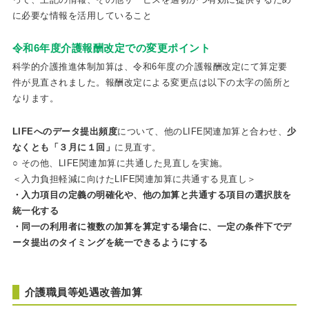
に必要な情報を活用していること
令和6年度介護報酬改定での変更ポイント
科学的介護推進体制加算は、令和6年度の介護報酬改定にて算定要
件が見直されました。報酬改定による変更点は以下の太字の箇所と
なります。
LIFEへのデータ提出頻度
について、他のLIFE関連加算と合わせ、
少
なくとも「３月に１回」
に見直す。
○ その他、LIFE関連加算に共通した見直しを実施。
＜入力負担軽減に向けたLIFE関連加算に共通する見直し＞
・入力項目の定義の明確化や、他の加算と共通する項目の選択肢を
統一化する
・同一の利用者に複数の加算を算定する場合に、一定の条件下でデ
ータ提出のタイミングを統一できるようにする
介護職員等処遇改善加算