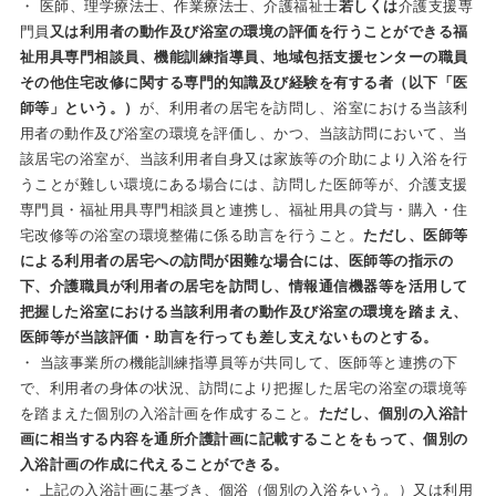
・ 医師、理学療法士、作業療法士、介護福祉士
若しくは
介護支援専
門員
又は利用者の動作及び浴室の環境の評価を行うことができる福
祉用具専
門相談員、機能訓練指導員、地域包括支援センターの職員
その他住宅改修に関する専門的知識及び経験を有する者（以下「医
師等」という。）
が、利用者の居宅を訪問し、浴室における当該利
用者の動作及び浴室の環境を評価し、かつ、当該訪問において、当
該居宅の浴室が、当該利用者自身又は家族等の介助により入浴を行
うことが難しい環境にある場合には、訪問した医師等が、介護支援
専門員・福祉用具専門相談員と連携し、福祉用具の貸与・購入・住
宅改修等の浴室の環境整備に係る助言を行うこと。
ただし、医師等
による利用者の居宅への訪問が困難な場合に
は、医師等の指示の
下、介護職員が利用者の居宅を訪問し、情報通信機器等を活用して
把握した浴室における当該利用者の動作及び浴室の環境
を踏まえ、
医師等が当該評価・助言を行っても差し支えないものとする。
・ 当該事業所の機能訓練指導員等が共同して、医師等と連携の下
で、利用者の身体の状況、訪問により把握した居宅の浴室の環境等
を踏まえた個別の入浴計画を作成すること。
ただし、個別の入浴計
画に相当する内容を通所介護計画に記載することをもって、個別の
入浴計画の作成に代えることができる。
・ 上記の入浴計画に基づき、個浴（個別の入浴をいう。）又は利用