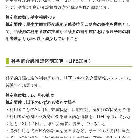
利用者数が減少した場合でも、安定したサービス提供を支援する目
的で、令和3年度の介護報酬改定で新設された加算です。
算定単位数：基本報酬×3％
算定要件：厚生労働大臣が認める感染症又は災害の発生を理由とし
て、当該月の利用者数の実績が当該月の前年度における月平均の利
用者数よりも5%以上減少していること
科学的介護推進体制加算（LIFE加算）
科学的介護推進体制加算とは、LIFE（科学的介護情報システム）に
関係する加算です。
算定単位数：1ヶ月40単位
算定要件：以下のいずれも満たす場合
・利用者ごとのADL値、栄養状態、口腔機能、認知症の状況その他
の利用者の心身の状況等に係る基本的な情報を、LIFEを用いて少な
くとも「3月に1回」、厚生労働省に提出していること
・必要に応じて通所介護計画を見直すなど、サービスの提供に当た
って、上記の情報、その他サービスを適切かつ有効に提供するため