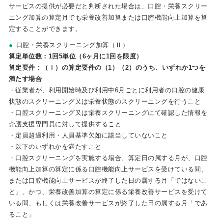
サービスの提供が必要だと判断された場合は、口腔・栄養スクリー
ニング加算の算定月でも栄養改善加算または口腔機能向上加算を算
定することができます。
口腔・栄養スクリーニング加算（Ⅱ）
算定単位数：1回5単位（6ヶ月に1回を限度）
算定要件：（Ⅰ）の算定要件の（1）（2）のうち、いずれか1つを
満たす場合
・従業者が、利用開始時及び利用中6月ごとに利用者の口腔の健康
状態のスクリーニング又は栄養状態のスクリーニングを行うこと
・口腔スクリーニング又は栄養スクリーニングにて確認した情報を
介護支援専門員に対して提供すること
・定員超過利用・人員基準欠如に該当していないこと
・以下のいずれかを満たすこと
・口腔スクリーニングを実施する場合、算定日の属する月が、口腔
機能向上加算の算定に係る口腔機能向上サービスを受けている間、
または口腔機能向上サービスが終了した日の属する月「ではないこ
と」、かつ、栄養改善加算の算定に係る栄養改善サービスを受けて
いる間、もしくは栄養改善サービスが終了した日の属する月「であ
ること」