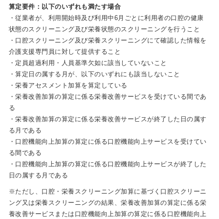
算定要件：以下のいずれも満たす場合
・従業者が、利用開始時及び利用中6月ごとに利用者の口腔の健康
状態のスクリーニング及び栄養状態のスクリーニングを行うこと
・口腔スクリーニング及び栄養スクリーニングにて確認した情報を
介護支援専門員に対して提供すること
・定員超過利用・人員基準欠如に該当していないこと
・算定日の属する月が、以下のいずれにも該当しないこと
・栄養アセスメント加算を算定している
・栄養改善加算の算定に係る栄養改善サービスを受けている間であ
る
・栄養改善加算の算定に係る栄養改善サービスが終了した日の属す
る月である
・口腔機能向上加算の算定に係る口腔機能向上サービスを受けてい
る間である
・口腔機能向上加算の算定に係る口腔機能向上サービスが終了した
日の属する月である
※ただし、口腔・栄養スクリーニング加算に基づく口腔スクリーニ
ング又は栄養スクリーニングの結果、栄養改善加算の算定に係る栄
養改善サービスまたは口腔機能向上加算の算定に係る口腔機能向上