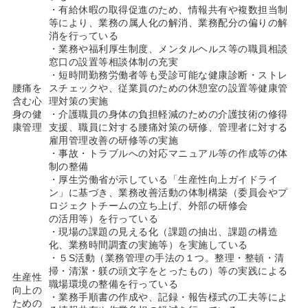
・有給休暇の取得促進のため、情報共有や複数担当制
等により、業務の属人化の解消、業務配分の偏りの解
消を行っている
・業務や福利厚生制度、メンタルヘルス等の職員相談
窓口の設置等相談体制の充実
・短時間勤務労働者等も受診可能な健康診断・ストレ
腰痛を
スチェックや、従業員のための休憩室の設置等健康管
含む心
理対策の実施
身の健
・介護職員の身体の負担軽減のための介護技術の修得
康管理
支援、職員に対する腰痛対策の研修、管理者に対する
雇用管理改善の研修等の実施
・事故・トラブルへの対応マニュアル等の作成等の体
制の整備
・厚生労働省が示している「生産性向上ガイドライ
ン」に基づき、業務改善活動の体制構築（委員会やプ
ロジェクトチームの立ち上げ、外部の研修会
の活用等）を行っている
・現場の課題の見える化（課題の抽出、課題の構造
化、業務時間調査の実施等）を実施している
・５S活動（業務管理の手法の１つ。整理・整頓・清
掃・清潔・躾の頭文字をとったもの）等の実践による
生産性
職場環境の整備を行っている
向上の
・業務手順書の作成や、記録・報告様式の工夫等によ
ための