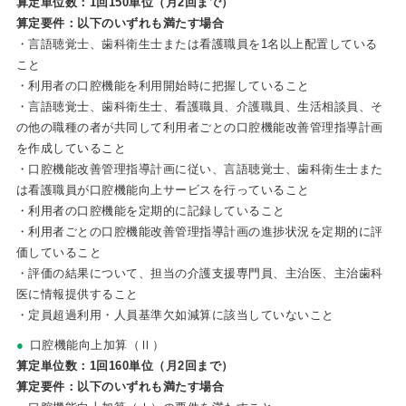
算定単位数：1回150単位（月2回まで）
算定要件：以下のいずれも満たす場合
・言語聴覚士、歯科衛生士または看護職員を1名以上配置している
こと
・利用者の口腔機能を利用開始時に把握していること
・言語聴覚士、歯科衛生士、看護職員、介護職員、生活相談員、そ
の他の職種の者が共同して利用者ごとの口腔機能改善管理指導計画
を作成していること
・口腔機能改善管理指導計画に従い、言語聴覚士、歯科衛生士また
は看護職員が口腔機能向上サービスを行っていること
・利用者の口腔機能を定期的に記録していること
・利用者ごとの口腔機能改善管理指導計画の進捗状況を定期的に評
価していること
・評価の結果について、担当の介護支援専門員、主治医、主治歯科
医に情報提供すること
・定員超過利用・人員基準欠如減算に該当していないこと
口腔機能向上加算（Ⅱ）
算定単位数：1回160単位（月2回まで）
算定要件：以下のいずれも満たす場合