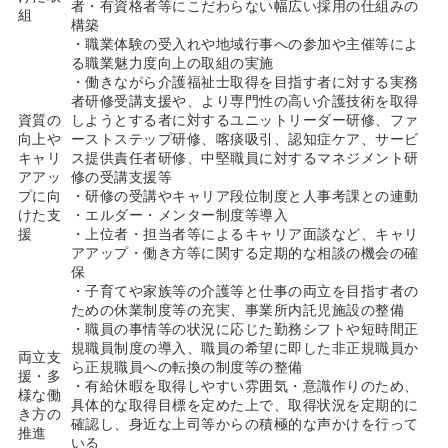
者・有資格者等にこだわらない幅広い採用の仕組みの
組
構築
・職業体験の受入れや地域行事への参加や主催等によ
る職業魅力度向上の取組の実施
・働きながら介護福祉士取得を目指す者に対する実務
者研修受講支援や、より専門性の高い介護技術を取得
資質の
しようとする者に対するユニットリーダー研修、ファ
向上や
ーストステップ研修、喀痰吸引、認知症ケア、サービ
キャリ
ス提供責任者研修、中堅職員に対するマネジメント研
アアッ
修の受講支援等
プに向
・研修の受講やキャリア段位制度と人事考課との連動
けた支
・エルダー・メンター制度等導入
援
・上位者・担当者等によるキャリア面談など、キャリ
アアップ・働き方等に関する定期的な相談の機会の確
保
・子育てや家族等の介護等と仕事の両立を目指す者の
ための休業制度等の充実、事業所内託児施設の整備
・職員の事情等の状況に応じた勤務シフトや短時間正
規職員制度の導入、職員の希望に即した非正規職員か
両立支
ら正規職員への転換の制度等の整備
援・多
・有給休暇を取得しやすい雰囲気・意識作りのため、
様な働
具体的な取得目標を定めた上で、取得状況を定期的に
き方の
確認し、身近な上司等からの積極的な声かけを行って
推進
いる