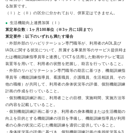
る加算です。
（Ⅰ）と（Ⅱ）の区分に分かれており、併算定はできません。
生活機能向上連携加算（Ⅰ）
算定単位数：1ヶ月100単位（※3ヶ月に1回まで）
算定要件：以下のいずれも満たす場合
・外部外部のリハビリテーション専門職等が、利用者のADL及び
IADLに関する状況について、所属する事業所等のサービス提供時ま
たは機能訓練指導員等と連携してICTを活用した動画やテレビ電話
装置等を用いて、利用者の状態を把握し、助言を行っていること。
・外部のリハビリテーション専門職等の助言に基づき、機能訓練指
導員等（機能訓練指導員、看護職員、介護職員、生活相談員、その
他の職種）が共同して、利用者の身体状況等の評価、個別機能訓練
計画の作成を行っていること。
・個別機能訓練計画に、利用者ごとの目標、実施時間、実施方法等
の内容を記載していること。
・個別機能訓練計画に基づき、利用者の身体機能または生活機能の
向上を目的とする機能訓練の項目を準備し、機能訓練指導員が利用
者の心身の状況に応じた機能訓練を適切に提供していること。
・身体状況等の評価に基づき、個別機能訓練計画の進捗状況等を3