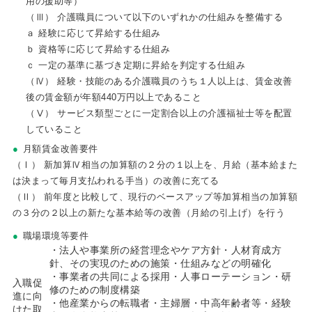
用の援助等）
（Ⅲ） 介護職員について以下のいずれかの仕組みを整備する
ａ 経験に応じて昇給する仕組み
ｂ 資格等に応じて昇給する仕組み
ｃ 一定の基準に基づき定期に昇給を判定する仕組み
（Ⅳ） 経験・技能のある介護職員のうち１人以上は、賃金改善
後の賃金額が年額440万円以上であること
（Ⅴ） サービス類型ごとに一定割合以上の介護福祉士等を配置
していること
月額賃金改善要件
（Ⅰ） 新加算Ⅳ相当の加算額の２分の１以上を、月給（基本給また
は決まって毎月支払われる手当）の改善に充てる
（Ⅱ） 前年度と比較して、現行のベースアップ等加算相当の加算額
の３分の２以上の新たな基本給等の改善（月給の引上げ）を行う
職場環境等要件
・法人や事業所の経営理念やケア方針・人材育成方
針、その実現のための施策・仕組みなどの明確化
・事業者の共同による採用・人事ローテーション・研
入職促
修のための制度構築
進に向
・他産業からの転職者・主婦層・中高年齢者等・経験
けた取