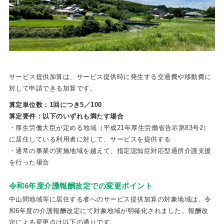
サービス提供加算は、サービス提供時に発生する交通費や移動費に
対して申請できる加算です。
算定単位数：1回につき5／100
算定要件：以下のいずれも満たす場合
・厚生労働大臣が定める地域（平成21年厚生労働省告示第83号2）
に居住している利用者に対して、サービスを提供する
・通常の事業の実施地域を越えて、指定認知症対応型通所介護支援
を行った場合
令和6年度介護報酬改定での変更ポイント
中山間地域等に居住する者へのサービス提供加算の対象地域は、令
和6年度の介護報酬改定にて対象地域が明確化されました。報酬改
定による変更点は以下の通りです。