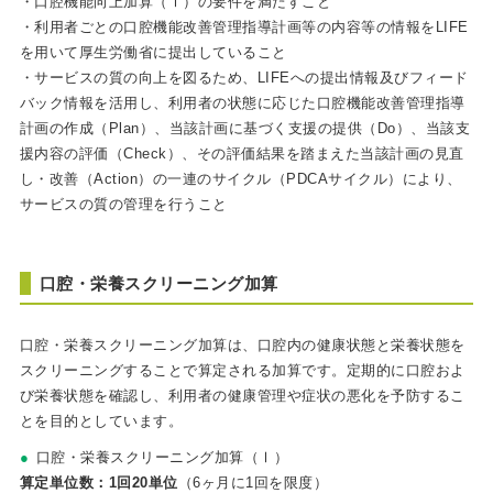
・口腔機能向上加算（Ⅰ）の要件を満たすこと
・利用者ごとの口腔機能改善管理指導計画等の内容等の情報をLIFE
を用いて厚生労働省に提出していること
・サービスの質の向上を図るため、LIFEへの提出情報及びフィード
バック情報を活用し、利用者の状態に応じた口腔機能改善管理指導
計画の作成（Plan）、当該計画に基づく支援の提供（Do）、当該支
援内容の評価（Check）、その評価結果を踏まえた当該計画の見直
し・改善（Action）の一連のサイクル（PDCAサイクル）により、
サービスの質の管理を行うこと
口腔・栄養スクリーニング加算
口腔・栄養スクリーニング加算は、口腔内の健康状態と栄養状態を
スクリーニングすることで算定される加算です。定期的に口腔およ
び栄養状態を確認し、利用者の健康管理や症状の悪化を予防するこ
とを目的としています。
口腔・栄養スクリーニング加算（Ⅰ）
算定単位数：1回20単位
（6ヶ月に1回を限度）