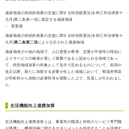
過疎地域の持続的発展の支援に関する特別措置法(令和三年法律第十
九号)第二条第一項に規定する過疎地域
↓ 変更後
過疎地域の持続的発展の支援に関する特別措置法(令和三年法律第十
九号)
第二条
第二項
により公示された過疎地域
過疎地域その他の地域で、人口密度が希薄、交通が不便等の理由に
よりサービスの確保が著しく困難であると認められる地域であっ
て、特別地域加算の対象として告示で定めるものについて、前回の
改正以降、新たに加除する必要が生じた地域において、都道府県及
び市町村から加除の必要性等を聴取した上で、見直しが行われまし
た。
生活機能向上連携加算
生活機能向上連携加算とは、事業所の職員と外部のリハビリ専門職
が連携し、機能訓練に関するマネジメントを提供することを評価す