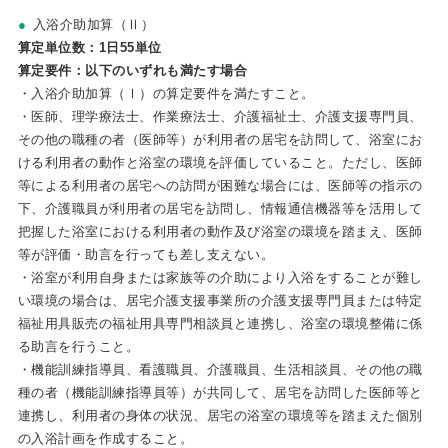
入浴介助加算（Ⅱ）
算定単位数：1日55単位
算定要件：以下のいずれも満たす場合
・入浴介助加算（Ⅰ）の算定要件を満たすこと。
・医師、理学療法士、作業療法士、介護福祉士、介護支援専門員、
その他の職種の者（医師等）が利用者の居宅を訪問して、浴室にお
ける利用者の動作と浴室の環境を評価していること。ただし、医師
等による利用者の居宅への訪問が困難な場合には、医師等の指示の
下、介護職員が利用者の居宅を訪問し、情報通信機器等を活用して
把握した浴室における利用者の動作及び浴室の環境を踏まえ、医師
等が評価・助言を行っても差し支えない。
・浴室が利用自身または家族等の介助により入浴をすることが難し
い環境の場合は、居宅介護支援事業所の介護支援専門員または特定
福祉用具販売の福祉用具専門相談員と連携し、浴室の環境整備に係
る助言を行うこと。
・機能訓練指導員、看護職員、介護職員、生活相談員、その他の職
種の者（機能訓練指導員等）が共同して、居宅を訪問した医師等と
連携し、利用者の身体の状況、居宅の浴室の環境等を踏まえた個別
の入浴計画を作成すること。