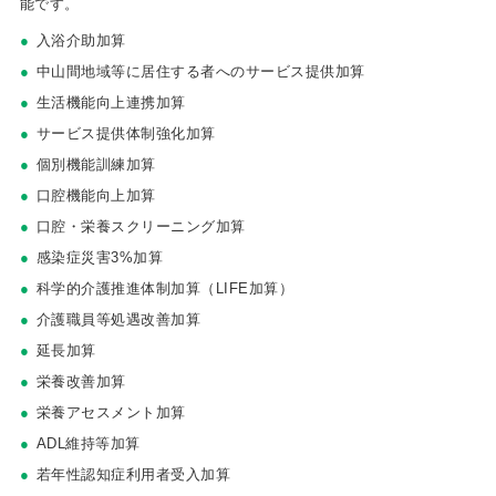
能です。
入浴介助加算
中山間地域等に居住する者へのサービス提供加算
生活機能向上連携加算
サービス提供体制強化加算
個別機能訓練加算
口腔機能向上加算
口腔・栄養スクリーニング加算
感染症災害3%加算
科学的介護推進体制加算（LIFE加算）
介護職員等処遇改善加算
延長加算
栄養改善加算
栄養アセスメント加算
ADL維持等加算
若年性認知症利用者受入加算