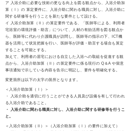
ア 入浴介助に必要な技術の更なる向上を図る観点から、入浴介助加
算（Ⅰ）の 算定要件に、入浴介助に関わる職員に対し、入浴介助に
関する研修等を行うことを新たな要件として設ける。
イ 入浴介助加算（Ⅱ）の算定要件である、「医師等による、利用者
宅浴室の環境評価・助言」について、人材の有効活用を図る観点か
ら、医師等に代わり介護職員が訪問し、医師等の指示の下、ICT機
器を活用して状況把握を行い、医師等が評価・助言する場合も算定
することを可能とする。
加えて、利用者の居宅における自立した入浴への取組を促進する観
点から、入浴介助加算（Ⅱ）の算定要件に係る現行の Q＆A や留意
事項通知で示している内容を告示に明記し、要件を明確化する。
変更箇所は以下の太字の箇所となります。
＜入浴介助加算（Ⅰ）＞
・ 入浴介助を適切に行うことができる人員及び設備を有して行われ
る入浴介助であること。
・ 入浴介助に関わる職員に対し、入浴介助に関する研修等を行うこ
と。
＜入浴介助加算（Ⅱ）＞（入浴介助加算（Ⅰ）の要件に加えて）