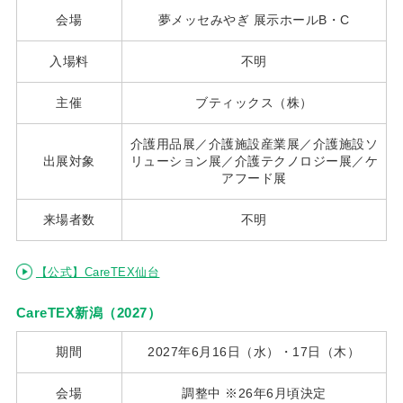
会場
夢メッセみやぎ 展示ホールB・C
入場料
不明
主催
ブティックス（株）
介護用品展／介護施設産業展／介護施設ソ
出展対象
リューション展／介護テクノロジー展／ケ
アフード展
来場者数
不明
【公式】CareTEX仙台
CareTEX新潟（2027）
期間
2027年6月16日（水）・17日（木）
会場
調整中 ※26年6月頃決定