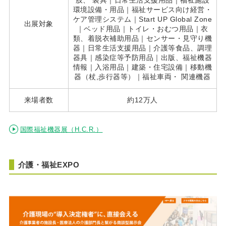
環境設備・用品｜福祉サービス向け経営・
ケア管理システム｜Start UP Global Zone
出展対象
｜ベッド用品｜トイレ・おむつ用品｜衣
類、着脱衣補助用品｜センサー・見守り機
器｜日常生活支援用品｜介護等食品、調理
器具｜感染症等予防用品｜出版、福祉機器
情報｜入浴用品｜建築・住宅設備｜移動機
器（杖,歩行器等）｜福祉車両・ 関連機器
来場者数
約12万人
国際福祉機器展（H.C.R.）
介護・福祉EXPO