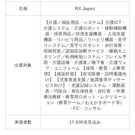
主催
RX Japan
【介護／福祉用品・システム】介護ICT・
介護システム・介護ロボット・移動補助機
器・排泄用品／排泄支援機器 ・入浴支援
機器・リハビリ用品／リハビリ機器・見守
りシステム／見守りロボット・歩行改善・
徘徊対策／認知症診断サービス・睡眠モニ
タリング／転倒検知システム・フレイル予
防・介護設備・介護食／嚥下食・介護ウェ
出展対象
ア・ユニフォーム 【採用・教育・人事管
理】【感染対策】【在宅医療・訪問看護向
け】 【児童発達支援／放課後等ディサー
ビス向け】・支援記録システム ・運動器
具・巧技台・座位保持具・歩行器 ・作業
療法教材・療育用ロボット・レクリエーシ
ョン（療育ゲーム／おえかきボード等）
・FC・コンサル
来場者数
17,000名見込み