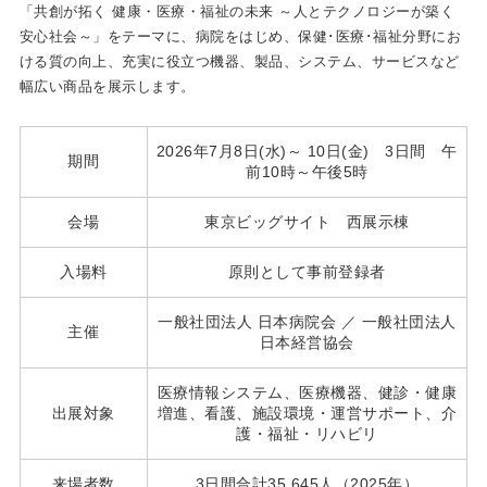
「共創が拓く 健康・医療・福祉の未来 ～人とテクノロジーが築く
安心社会～」をテーマに、病院をはじめ、保健･医療･福祉分野にお
ける質の向上、充実に役立つ機器、製品、システム、サービスなど
幅広い商品を展示します。
2026年7月8日(水)～ 10日(金) 3日間 午
期間
前10時～午後5時
会場
東京ビッグサイト 西展示棟
入場料
原則として事前登録者
一般社団法人 日本病院会 ／ 一般社団法人
主催
日本経営協会
医療情報システム、医療機器、健診・健康
出展対象
増進、看護、施設環境・運営サポート、介
護・福祉・リハビリ
来場者数
3日間合計35,645人（2025年）