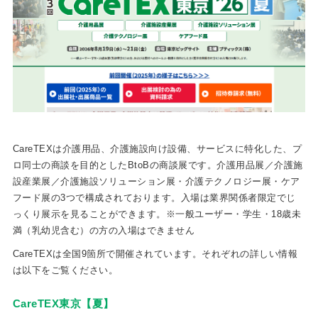
CareTEXは介護用品、介護施設向け設備、サービスに特化した、プ
ロ同士の商談を目的としたBtoBの商談展です。介護用品展／介護施
設産業展／介護施設ソリューション展・介護テクノロジー展・ケア
フード展の3つで構成されております。入場は業界関係者限定でじ
っくり展示を見ることができます。※一般ユーザー・学生・18歳未
満（乳幼児含む）の方の入場はできません
CareTEXは全国9箇所で開催されています。それぞれの詳しい情報
は以下をご覧ください。
CareTEX東京【夏】