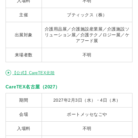
入場料
不明
主催
ブティックス（株）
介護用品展／介護施設産業展／介護施設ソ
出展対象
リューション展／介護テクノロジー展／ケ
アフード展
来場者数
不明
【公式】CareTEX北陸
CareTEX名古屋（2027）
期間
2027年2月3日（水）・4日（木）
会場
ポートメッセなごや
入場料
不明