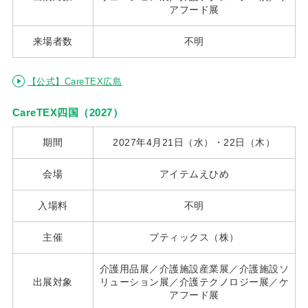
アフード展
来場者数
不明
【公式】CareTEX広島
CareTEX四国（2027）
期間
2027年4月21日（水）・22日（木）
会場
アイテムえひめ
入場料
不明
主催
ブティックス（株）
介護用品展／介護施設産業展／介護施設ソ
出展対象
リューション展／介護テクノロジー展／ケ
アフード展