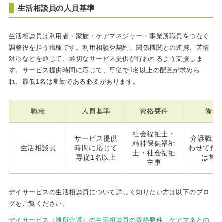
生活相談員の人員基準
生活相談員は利用者・家族・ケアマネジャー・事業所職員をつなぐ
調整役を担う職種です。利用相談や契約、関係機関との連携、苦情
対応などを通じて、適切なサービス提供が行われるよう支援しま
す。サービス提供時間に応じて、専従で1名以上の配置が求めら
れ、最低1名は常勤である必要があります。
職種
人員基準
資格要件
備考
社会福祉士・
サービス提供
介護職員
精神保健福祉
生活相談員
時間に応じて
わせて最
士・社会福祉
専従1名以上
は常
主事
デイサービスの生活相談員について詳しく知りたい方は以下のブロ
グをご覧ください。
デイサービス（通所介護）の生活相談員の資格要件｜ケアマネとの