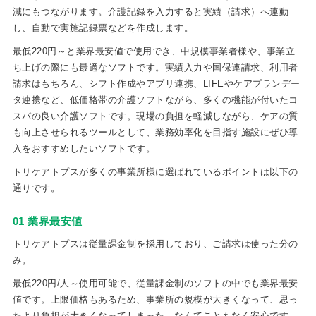
減にもつながります。介護記録を入力すると実績（請求）へ連動
し、自動で実施記録票などを作成します。
最低220円～と業界最安値で使用でき、中規模事業者様や、事業立
ち上げの際にも最適なソフトです。実績入力や国保連請求、利用者
請求はもちろん、シフト作成やアプリ連携、LIFEやケアプランデー
タ連携など、低価格帯の介護ソフトながら、多くの機能が付いたコ
スパの良い介護ソフトです。現場の負担を軽減しながら、ケアの質
も向上させられるツールとして、業務効率化を目指す施設にぜひ導
入をおすすめしたいソフトです。
トリケアトプスが多くの事業所様に選ばれているポイントは以下の
通りです。
01 業界最安値
トリケアトプスは従量課金制を採用しており、ご請求は使った分の
み。
最低220円/人～使用可能で、従量課金制のソフトの中でも業界最安
値です。上限価格もあるため、事業所の規模が大きくなって、思っ
たより負担が大きくなってしまった…なんてこともなく安心です。