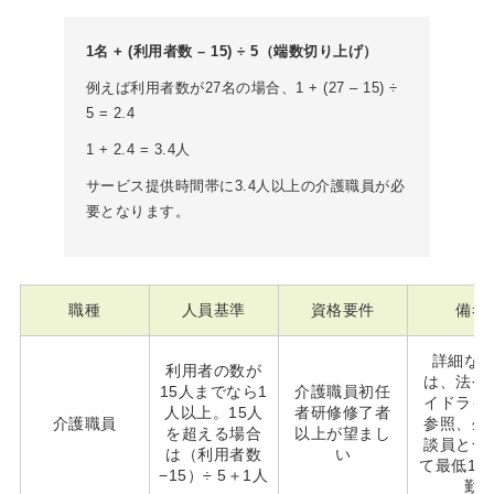
1名 + (利用者数 – 15) ÷ 5（端数切り上げ）
例えば利用者数が27名の場合、1 + (27 – 15) ÷
5 = 2.4
1 + 2.4 = 3.4人
サービス提供時間帯に3.4人以上の介護職員が必
要となります。
職種
人員基準
資格要件
備考
詳細な
利用者の数が
は、法令
15人までなら1
介護職員初任
イドライ
人以上。15人
者研修修了者
介護職員
参照、生
を超える場合
以上が望まし
談員と合
は（利用者数
い
て最低1
−15）÷ 5＋1人
勤