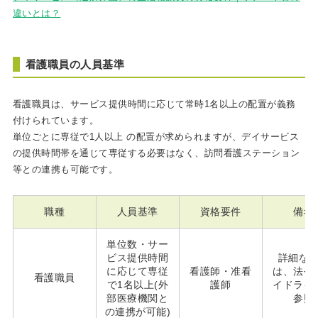
違いとは？
看護職員の人員基準
看護職員は、サービス提供時間に応じて常時1名以上の配置が義務
付けられています。
単位ごとに専従で1人以上 の配置が求められますが、デイサービス
の提供時間帯を通じて専従する必要はなく、訪問看護ステーション
等との連携も可能です。
職種
人員基準
資格要件
備考
単位数・サー
ビス提供時間
詳細な
に応じて専従
看護師・准看
は、法令
看護職員
で1名以上(外
護師
イドライ
部医療機関と
参照
の連携が可能)