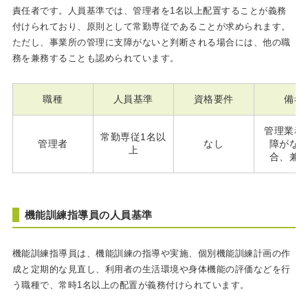
責任者です。人員基準では、管理者を1名以上配置することが義務
付けられており、原則として常勤専従であることが求められます。
ただし、事業所の管理に支障がないと判断される場合には、他の職
務を兼務することも認められています。
職種
人員基準
資格要件
備考
管理業務
常勤専従1名以
管理者
なし
障がな
上
合、兼
機能訓練指導員の人員基準
機能訓練指導員は、機能訓練の指導や実施、個別機能訓練計画の作
成と定期的な見直し、利用者の生活環境や身体機能の評価などを行
う職種で、常時1名以上の配置が義務付けられています。