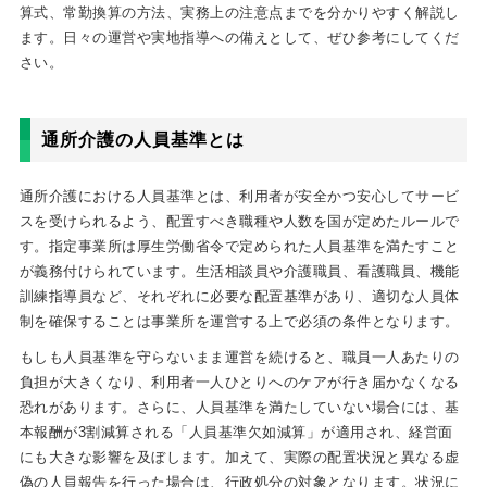
算式、常勤換算の方法、実務上の注意点までを分かりやすく解説し
ます。日々の運営や実地指導への備えとして、ぜひ参考にしてくだ
さい。
通所介護の人員基準とは
通所介護における人員基準とは、利用者が安全かつ安心してサービ
スを受けられるよう、配置すべき職種や人数を国が定めたルールで
す。指定事業所は厚生労働省令で定められた人員基準を満たすこと
が義務付けられています。生活相談員や介護職員、看護職員、機能
訓練指導員など、それぞれに必要な配置基準があり、適切な人員体
制を確保することは事業所を運営する上で必須の条件となります。
もしも人員基準を守らないまま運営を続けると、職員一人あたりの
負担が大きくなり、利用者一人ひとりへのケアが行き届かなくなる
恐れがあります。さらに、人員基準を満たしていない場合には、基
本報酬が3割減算される「人員基準欠如減算」が適用され、経営面
にも大きな影響を及ぼします。加えて、実際の配置状況と異なる虚
偽の人員報告を行った場合は、行政処分の対象となります。状況に