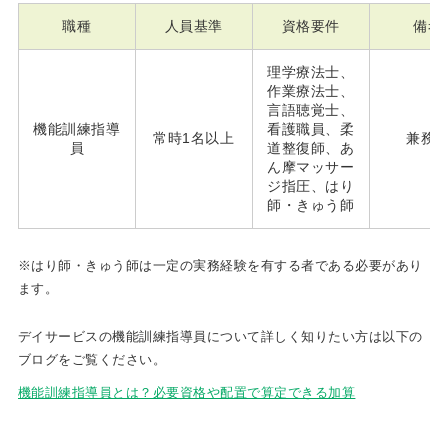
職種
人員基準
資格要件
備考
理学療法士、
作業療法士、
言語聴覚士、
機能訓練指導
看護職員、柔
常時1名以上
兼務
員
道整復師、あ
ん摩マッサー
ジ指圧、はり
師・きゅう師
※はり師・きゅう師は一定の実務経験を有する者である必要があり
ます。
デイサービスの機能訓練指導員について詳しく知りたい方は以下の
ブログをご覧ください。
機能訓練指導員とは？必要資格や配置で算定できる加算