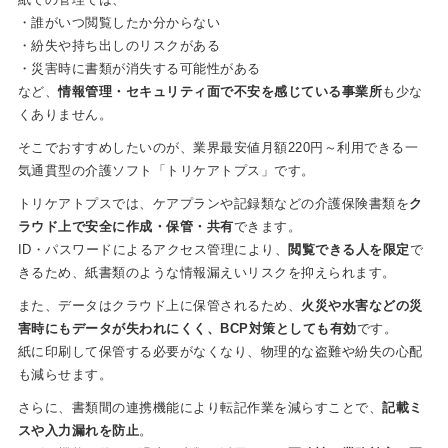
・誰がいつ閲覧したか分からない
・紛失や持ち出しのリスクがある
・災害時に書類が消失する可能性がある
など、
情報管理・セキュリティ面で不安を感じている事業所
も少な
くありません。
そこでおすすめしたいのが、業界最安値月額220円～利用できる一
気通貫型の介護ソフト「トリケアトプス」です。
トリケアトプスでは、ケアプランや記録類などの介護保険書類を
ク
ラウド上で安全に作成・保管・共有
できます。
ID・パスワードによるアクセス管理により、
閲覧できる人を限定
で
きるため、紙書類のような情報漏えいリスクを抑えられます。
また、データはクラウド上に保管されるため、
火災や水害などの災
害時にもデータが失われにくく、BCP対策としても有効
です。
紙に印刷して保管する必要がなくなり、物理的な盗難や紛失の心配
も減らせます。
さらに、書類間の連携機能により転記作業を減らすことで、
記載ミ
スや入力漏れを防止
。