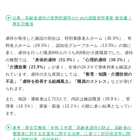
出典：高齢者虐待の実態把握等のための調査研究事業 報告書｜
厚生労働省
虐待が発生した施設の割合は、特別養護老人ホーム（30.9%）、有
料老人ホーム（29.5%）、認知症グループホーム（13.5%）の順に
多く、虐待を行った職員965人のうち約8割が介護職員でした。虐待
の種類では、
「身体的虐待（51.5%）」「心理的虐待（38.1%）」
「介護放棄（23.9%）」
が多く、全体の24.3％で身体拘束も確認さ
れています。虐待の主な原因としては、
「教育・知識・介護技術の
不足」「虐待を助長する組織風土」「職員のストレス」
などが挙げ
られます。
また、相談・通報者は2,713人で、内訳は施設職員（29.8％）、管
理者（16.3％）、家族・親族（13.2％）の順に多い結果となってい
ます。
参考：厚生労働省「令和 3 年度「高齢者虐待の防止、高齢者の
養護者に対する支援等に関する法律」に基づく対応状況等に関
する調査結果（添付資料）」