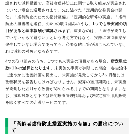
設された減算措置で、高齢者虐待防止に関する取り組みが実施され
ていない場合に適用されます。先に述べた「定期的な委員会の開
催」「虐待防止のための指針整備」「定期的な研修の実施」「虐待
防止の担当者を選任」の4つの取り組みのうち、
1つでも未実施の項
目があると基本報酬が減算されます
。重要なのは、「虐待が発生し
ていないから問題ない」という考え方ではなく、実際に虐待事案が
発生していない場合であっても、必要な防止策が講じられていなけ
れば減算の対象となる点です。
4つの取り組みのうち、1つでも未実施の項目がある場合、
所定単位
数×1％の減算となります
。未実施の事実が判明した場合、各自治体
に速やかに改善計画を提出し、未実施が発覚してから3ヶ月後には
改善状況を報告しなければなりません。減算の適用期間は、未実施
が発覚した翌月から改善が認められる月までの期間となります。な
お、減算対象となるのは居宅療養管理指導および特定福祉用具販売
を除くすべての介護サービスです。
「高齢者虐待防止措置実施の有無」の届出につい
て