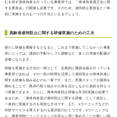
むを得ず身体拘束を行っている事業所では、「身体拘束適正化に関
する委員会」の開催も必要です。そのため、虐待防止委員会と一体
的に実施するのも一つの方法といえるでしょう。
高齢者虐待防止に関する研修実施のための工夫
新たに研修を開催するとなると、これまで実施してこなかった事業
所にとっては、講師の手配やシフト調整など、多くの準備や配慮が
必要になります。
研修を実施する方法の一例として、定期的に職員会議を行っている
事業所であれば、その一部の時間を活用して虐待防止や身体拘束に
関する研修を組み込むのも一案です。また、所属スタッフが講師を
務めることで、既存の取り組みや人材を活かしながら負担を抑えつ
つ実施できます。さらに、身体拘束防止研修も年2回実施が必要で
あるため、「身体拘束及び虐待防止に関する研修」として統合し、
一体的に実施するのも有効な方法です。また、eラーニングなどの
外部サービスを導入するのも選択肢のひとつです。eラーニングな
ら、事業形態によってスタッフ全員を一度に集めることが難しい場