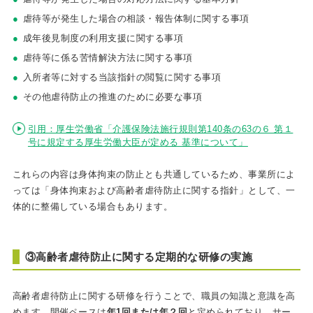
虐待等が発生した場合の相談・報告体制に関する事項
成年後見制度の利用支援に関する事項
虐待等に係る苦情解決方法に関する事項
入所者等に対する当該指針の閲覧に関する事項
その他虐待防止の推進のために必要な事項
引用：厚生労働省「介護保険法施行規則第140条の63の６ 第１
号に規定する厚生労働大臣が定める 基準について」
これらの内容は身体拘束の防止とも共通しているため、事業所によ
っては「身体拘束および高齢者虐待防止に関する指針」として、一
体的に整備している場合もあります。
③高齢者虐待防止に関する定期的な研修の実施
高齢者虐待防止に関する研修を行うことで、職員の知識と意識を高
めます。開催ペースは
年1回または年２回
と定められており、サー