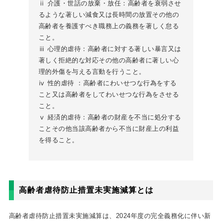
ⅱ 介護・世話の放棄・放任：高齢者を衰弱させ
るような著しい減食又は長時間の放置その他の
高齢者を養護すべき職務上の義務を著しく怠る
こと。
ⅲ 心理的虐待：高齢者に対する著しい暴言又は
著しく拒絶的な対応その他の高齢者に著しい心
理的外傷を与える言動を行うこと。
ⅳ 性的虐待 ：高齢者にわいせつな行為をする
こと又は高齢者をしてわいせつな行為をさせる
こと。
ⅴ 経済的虐待：高齢者の財産を不当に処分する
ことその他当該高齢者から不当に財産上の利益
を得ること。
高齢者虐待防止措置未実施減算とは
高齢者虐待防止措置未実施減算は、2024年度の完全義務化に伴い新