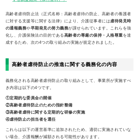
高齢者虐待防止法（正式名称：高齢者虐待の防止、高齢者の養護者
に対する支援等に関する法律）により、介護従事者には
虐待発見時
の通報義務
や
早期発見の努力義務
が課せられています。これらを強
化し、介護保険法の目的である
高齢者の尊厳の保持・人格尊重
を達
成するため、次の4つの取り組みの実施が規定されました。
高齢者虐待防止の推進に関する義務化の内容
義務化される高齢者虐待防止の取り組みとして、事業所が実施すべ
き内容は以下の4つです。
①定期的な委員会の開催
②高齢者虐待防止のための指針整備
③高齢者虐待に関する定期的な研修の実施
④虐待防止の担当者を選任
これらは以下の運営基準に追加されたため、適切に実施されていな
い場合、介護報酬が減額される可能性があります。