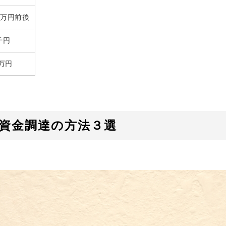
～1万円前後
千円
万円
資金調達の方法３選