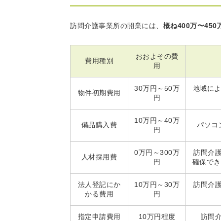
訪問介護事業所の開業には、
概ね400万〜450
おおよその費
費用種別
用
30万円～50万
地域によ
物件初期費用
円
10万円～40万
備品購入費
パソコ
円
0万円～300万
訪問介
人材採用費
円
確保でき
法人登記にか
10万円～30万
訪問介
かる費用
円
指定申請費用
10万円程度
訪問