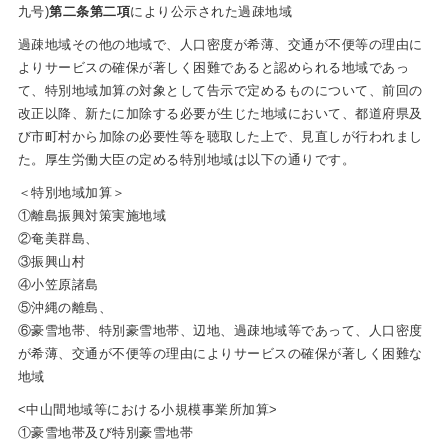
九号)
第二条
第二項
により公示された過疎地域
過疎地域その他の地域で、人口密度が希薄、交通が不便等の理由に
よりサービスの確保が著しく困難であると認められる地域であっ
て、特別地域加算の対象として告示で定めるものについて、前回の
改正以降、新たに加除する必要が生じた地域において、都道府県及
び市町村から加除の必要性等を聴取した上で、見直しが行われまし
た。厚生労働大臣の定める特別地域は以下の通りです。
＜特別地域加算＞
①離島振興対策実施地域
②奄美群島、
③振興山村
④小笠原諸島
⑤沖縄の離島、
⑥豪雪地帯、特別豪雪地帯、辺地、過疎地域等であって、人口密度
が希薄、交通が不便等の理由によりサービスの確保が著しく困難な
地域
<中山間地域等における小規模事業所加算>
①豪雪地帯及び特別豪雪地帯