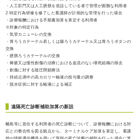
・人工肛門又は人工膀胱を造設している者で管理が困難な利用者
2.特定行為研修を修了した看護師が計画的な管理を行った場合
・診療報酬における手順書加算を算定する利用者
※対象の特定行為
・気管カニューレの交換
・胃ろうカテーテル若しくは腸ろうカテーテル又は胃ろうボタンの
交換
・膀胱ろうカテーテルの交換
・褥瘡又は慢性創傷の治療における血流のない壊死組織の除去
・創傷に対する陰圧閉鎖療法
・持続点滴中の高カロリー輸液の投与量の調整
・脱水症状に対する輸液による補正
遠隔死亡診断補助加算の新設
離島等に居住する利用者の死亡診断について、診療報酬における対
応との整合性を図る観点から、ターミナルケア加算を算定し、看護
師が情報通信機器を用いて医師の死亡診断の補助を行った場合に算