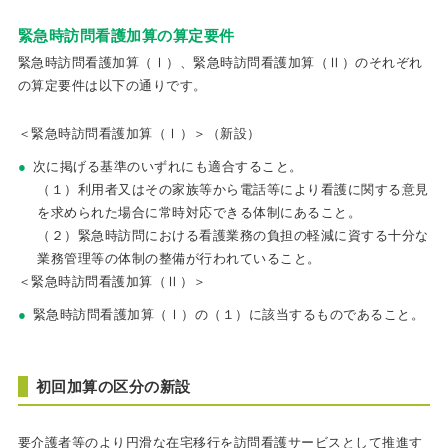
緊急時訪問看護加算の算定要件
緊急時訪問看護加算（Ⅰ）、緊急時訪問看護加算（Ⅱ）のそれぞれ
の算定要件は以下の通りです。
＜緊急時訪問看護加算（Ⅰ）＞（新設）
次に掲げる基準のいずれにも適合すること。
（１）利用者又はその家族等から電話等により看護に関する意見
を求められた場合に常時対応できる体制にあること。
（２）緊急時訪問における看護業務の負担の軽減に資する十分な
業務管理等の体制の整備が行われていること。
＜緊急時訪問看護加算（Ⅱ）＞
緊急時訪問看護加算（Ⅰ）の（１）に該当するものであること。
初回加算の区分の新設
要介護者等のより円滑な在宅移行を訪問看護サービスとして推進す