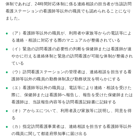
体制であれば、24時間対応体制に係る連絡相談の担当者が当該訪問
看護ステーションの看護師等以外の職員でも認められることになり
ました。
（ア）看護師等以外の職員が、利用者や家族等からの電話等によ
る連絡・相談に対応する際のマニュアルが整備されている
（イ）緊急の訪問看護の必要性の判断を保健師または看護師が速
やかに行える連絡体制と緊急の訪問看護が可能な体制が整備され
ている
（ウ）訪問看護ステーションの管理者は、連絡相談を担当する看
護師等以外の職員の勤務体制及び勤務状況を明らかにする
（エ）看護師等以外の職員は、電話等により連絡・相談を受けた
際に、保健師または看護師へ報告し、報告を受けた保健師または
看護師は、当該報告内容等を訪問看護記録書に記録する
（オ）アからエについて、利用者及び家族等に説明し、同意を得
る
（カ）指定訪問看護事業者は、連絡相談を担当する看護師等以外
の職員に関して都道府県知事に届け出る