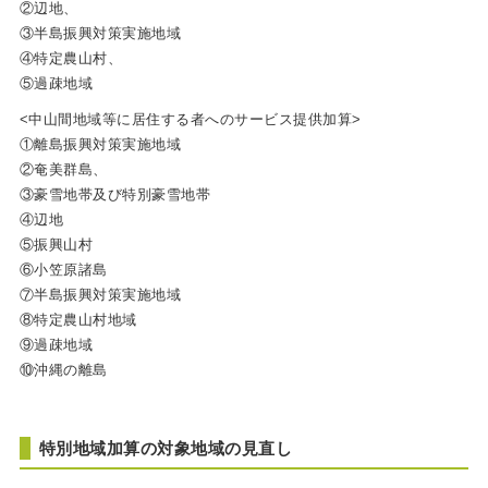
②辺地、
③半島振興対策実施地域
④特定農山村、
⑤過疎地域
<中山間地域等に居住する者へのサービス提供加算>
①離島振興対策実施地域
②奄美群島、
③豪雪地帯及び特別豪雪地帯
④辺地
⑤振興山村
⑥小笠原諸島
⑦半島振興対策実施地域
⑧特定農山村地域
⑨過疎地域
⑩沖縄の離島
特別地域加算の対象地域の見直し