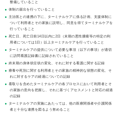
整備していること
体制の届出を行っていること
主治医との連携の下に、ターミナルケアに係る計画、支援体制に
ついて利用者とその家族に説明し、同意を得てターミナルケアを
行っていること
死亡日、死亡日前14日以内に2日（末期の悪性腫瘍等の特定の利
用者については1日）以上ターミナルケアを行っていること
ターミナルケアの提供について必要な事項（以下の事項）が適切
に訪問看護記録書に記録されていること
終末期の身体状症状の変化、それに対する看護に関する記録
療養や死別に関する利用者とその家族の精神的な状態の変化、そ
れに対するケアの経過についての記録
看取りを含めたターミナルケアの各プロセスにおいて利用者とそ
の家族の意向を把握し、それに基づくアセスメントと対応の経過
の記録
ターミナルケアの実施にあたっては、他の医療関係者や介護関係
者と十分な連携を図るよう努めること