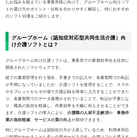
たお悩みを抱えている事業所様に向けて、グループホーム向けソフ
トの選び方やポイント・比較を分かりやすく解説し、特におすすめ
のソフト10選をご紹介します。
グループホーム（認知症対応型共同生活介護）向
け介護ソフトとは？
グループホーム向け介護ソフトは、事業所での業務効率化を目的に
開発されたソフトウェアです。
紙での書類管理を行う場合、手書きでの記入や、各書類間での転記
が手間になっていましたが、介護ソフトを使用することで、スマホ
やタブレットからその場で介護記録を簡単に入力することができた
り、各書類間でのデータ連携がされていることで、転記が不要にな
り、職員の負担を軽減し、作業効率を大幅に向上させることができ
ます。介護ソフトの導入により、
介護職の人材不足解消
や、
事務作
業の負担軽減
、
サービスの質の向上
が期待できます。
特にグループホームは認知症の方が入居しているため、利用者対応
に時間がかかることも多い介護サービスです。介護ソフトを導入す