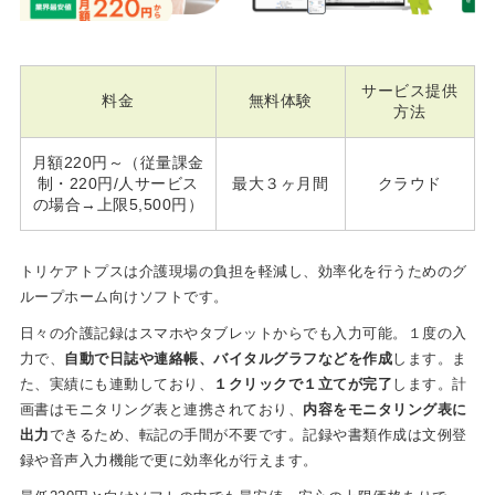
サービス提供
料金
無料体験
方法
月額220円～（従量課金
制・220円/人サービス
最大３ヶ月間
クラウド
の場合→上限5,500円）
トリケアトプスは介護現場の負担を軽減し、効率化を行うためのグ
ループホーム向けソフトです。
日々の介護記録はスマホやタブレットからでも入力可能。１度の入
力で、
自動で日誌や連絡帳、バイタルグラフなどを作成
します。ま
た、実績にも連動しており、
１クリックで１立てが完了
します。計
画書はモニタリング表と連携されており、
内容をモニタリング表に
出力
できるため、転記の手間が不要です。記録や書類作成は文例登
録や音声入力機能で更に効率化が行えます。