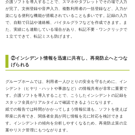
介護ソフトを導入することで、スマホやタブレットでその場で入力
が完了。文例登録や音声入力、複数利用者の一括登録など、入力が
楽になる便利な機能が搭載されていることも多いです。記録の入力
で、自動で日誌や連絡帳、バイタルグラフなどを作成できます。ま
た、実績にも連動している場合があり、転記不要・ワンクリックで
１立てできて、転記ミスも防げます。
②インシデント情報を迅速に共有し、再発防止へとつな
げられる
グループホームでは、利用者一人ひとりの安全を守るために、イン
シデント（ヒヤリ・ハットや事故など）の情報共有が非常に重要で
す。介護ソフトを導入することで、こうしたインシデントの記録を
スタッフ全員がリアルタイムで確認できるようになります。
紙での報告では時間がかかってしまう情報伝達も、ソフトを使えば
即座に共有でき、関係者全員が同じ情報を元に対応を検討できま
す。インシデントの傾向を分析しやすくなるため、再発防止策の立
案やリスク管理にもつながります。