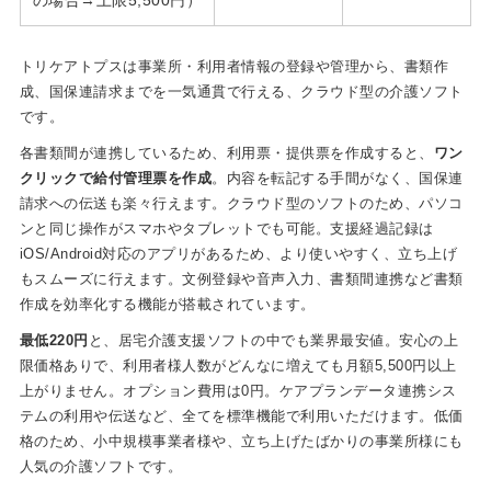
の場合→上限5,500円）
トリケアトプスは事業所・利用者情報の登録や管理から、書類作
成、国保連請求までを一気通貫で行える、クラウド型の介護ソフト
です。
各書類間が連携しているため、利用票・提供票を作成すると、
ワン
クリックで給付管理票を作成
。内容を転記する手間がなく、国保連
請求への伝送も楽々行えます。クラウド型のソフトのため、パソコ
ンと同じ操作がスマホやタブレットでも可能。支援経過記録は
iOS/Android対応のアプリがあるため、より使いやすく、立ち上げ
もスムーズに行えます。文例登録や音声入力、書類間連携など書類
作成を効率化する機能が搭載されています。
最低220円
と、居宅介護支援ソフトの中でも業界最安値。安心の上
限価格ありで、利用者様人数がどんなに増えても月額5,500円以上
上がりません。オプション費用は0円。ケアプランデータ連携シス
テムの利用や伝送など、全てを標準機能で利用いただけます。低価
格のため、小中規模事業者様や、立ち上げたばかりの事業所様にも
人気の介護ソフトです。