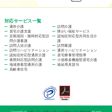
対応サービス一覧
通所介護
訪問介護
居宅介護支援
障がい福祉サービス
定期巡回・随時対応型訪
認知症対応型共同生活介
問介護看護
護
訪問入浴介護
訪問看護
訪問リハビリテーション
通所リハビリテーション
認知症対応型通所介護
居宅療養管理指導
夜間対応型訪問介護
小規模多機能型居宅介護
地域密着型通所介護
福祉用具貸与
高齢者住宅
Copyright (c)
介護ソフト・介護システムなら岡谷システム株式会社
All right