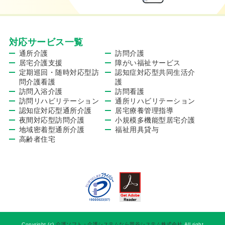
対応サービス一覧
通所介護
訪問介護
居宅介護支援
障がい福祉サービス
定期巡回・随時対応型訪
認知症対応型共同生活介
問介護看護
護
訪問入浴介護
訪問看護
訪問リハビリテーション
通所リハビリテーション
認知症対応型通所介護
居宅療養管理指導
夜間対応型訪問介護
小規模多機能型居宅介護
地域密着型通所介護
福祉用具貸与
高齢者住宅
Copyright (c)
介護ソフト・介護システムなら岡谷システム株式会社
All right