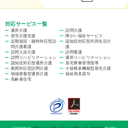
対応サービス一覧
通所介護
訪問介護
居宅介護支援
障がい福祉サービス
定期巡回・随時対応型訪
認知症対応型共同生活介
問介護看護
護
訪問入浴介護
訪問看護
訪問リハビリテーション
通所リハビリテーション
認知症対応型通所介護
居宅療養管理指導
夜間対応型訪問介護
小規模多機能型居宅介護
地域密着型通所介護
福祉用具貸与
高齢者住宅
Copyright (c)
介護ソフト・介護システムなら岡谷システム株式会社
All right