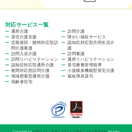
対応サービス一覧
通所介護
訪問介護
居宅介護支援
障がい福祉サービス
定期巡回・随時対応型訪
認知症対応型共同生活介
問介護看護
護
訪問入浴介護
訪問看護
訪問リハビリテーション
通所リハビリテーション
認知症対応型通所介護
居宅療養管理指導
夜間対応型訪問介護
小規模多機能型居宅介護
地域密着型通所介護
福祉用具貸与
高齢者住宅
Copyright (c)
介護ソフト・介護システムなら岡谷システム株式会社
All right