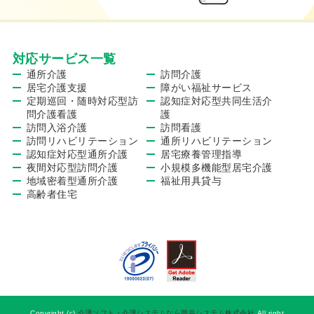
対応サービス一覧
通所介護
訪問介護
居宅介護支援
障がい福祉サービス
定期巡回・随時対応型訪
認知症対応型共同生活介
問介護看護
護
訪問入浴介護
訪問看護
訪問リハビリテーション
通所リハビリテーション
認知症対応型通所介護
居宅療養管理指導
夜間対応型訪問介護
小規模多機能型居宅介護
地域密着型通所介護
福祉用具貸与
高齢者住宅
Copyright (c)
介護ソフト・介護システムなら岡谷システム株式会社
All right