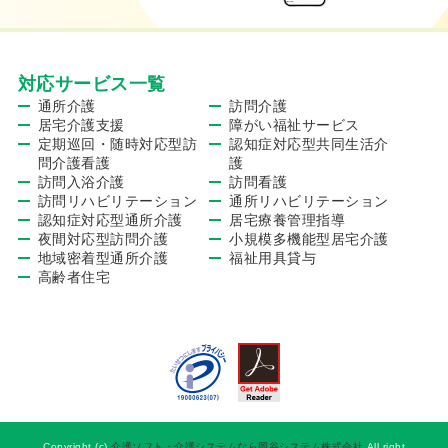
対応サービス一覧
通所介護
訪問介護
居宅介護支援
障がい福祉サービス
定期巡回・随時対応型訪
認知症対応型共同生活介
問介護看護
護
訪問入浴介護
訪問看護
訪問リハビリテーション
通所リハビリテーション
認知症対応型通所介護
居宅療養管理指導
夜間対応型訪問介護
小規模多機能型居宅介護
地域密着型通所介護
福祉用具貸与
高齢者住宅
Copyright (c)
介護ソフト・介護システムなら岡谷システム株式会社
All right