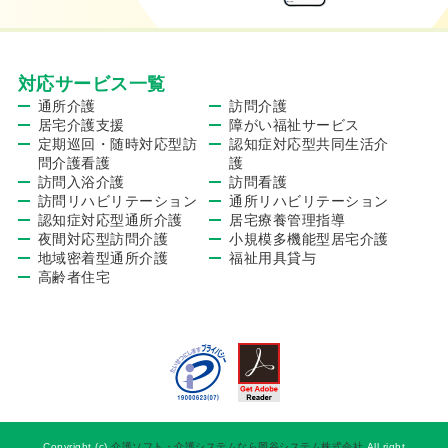
対応サービス一覧
通所介護
訪問介護
居宅介護支援
障がい福祉サービス
定期巡回・随時対応型訪
認知症対応型共同生活介
問介護看護
護
訪問入浴介護
訪問看護
訪問リハビリテーション
通所リハビリテーション
認知症対応型通所介護
居宅療養管理指導
夜間対応型訪問介護
小規模多機能型居宅介護
地域密着型通所介護
福祉用具貸与
高齢者住宅
Copyright (c)
介護ソフト・介護システムなら岡谷システム株式会社
All right