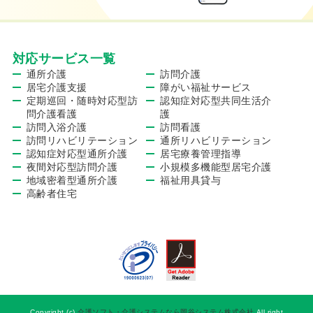
対応サービス一覧
通所介護
訪問介護
居宅介護支援
障がい福祉サービス
定期巡回・随時対応型訪
認知症対応型共同生活介
問介護看護
護
訪問入浴介護
訪問看護
訪問リハビリテーション
通所リハビリテーション
認知症対応型通所介護
居宅療養管理指導
夜間対応型訪問介護
小規模多機能型居宅介護
地域密着型通所介護
福祉用具貸与
高齢者住宅
Copyright (c)
介護ソフト・介護システムなら岡谷システム株式会社
All right