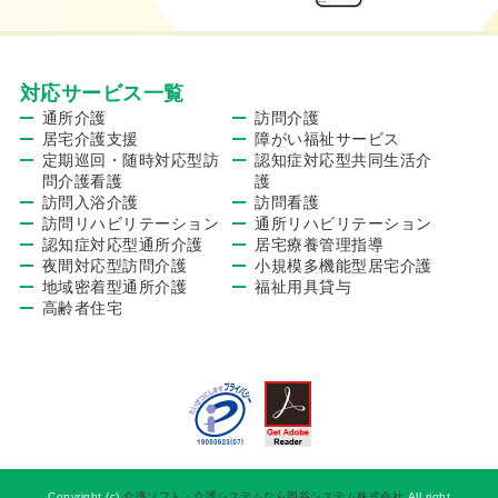
対応サービス一覧
通所介護
訪問介護
居宅介護支援
障がい福祉サービス
定期巡回・随時対応型訪
認知症対応型共同生活介
問介護看護
護
訪問入浴介護
訪問看護
訪問リハビリテーション
通所リハビリテーション
認知症対応型通所介護
居宅療養管理指導
夜間対応型訪問介護
小規模多機能型居宅介護
地域密着型通所介護
福祉用具貸与
高齢者住宅
Copyright (c)
介護ソフト・介護システムなら岡谷システム株式会社
All right