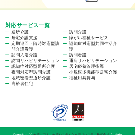
対応サービス一覧
通所介護
訪問介護
居宅介護支援
障がい福祉サービス
定期巡回・随時対応型訪
認知症対応型共同生活介
問介護看護
護
訪問入浴介護
訪問看護
訪問リハビリテーション
通所リハビリテーション
認知症対応型通所介護
居宅療養管理指導
夜間対応型訪問介護
小規模多機能型居宅介護
地域密着型通所介護
福祉用具貸与
高齢者住宅
Copyright (c)
介護ソフト・介護システムなら岡谷システム株式会社
All right