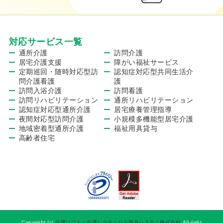
対応サービス一覧
通所介護
訪問介護
居宅介護支援
障がい福祉サービス
定期巡回・随時対応型訪
認知症対応型共同生活介
問介護看護
護
訪問入浴介護
訪問看護
訪問リハビリテーション
通所リハビリテーション
認知症対応型通所介護
居宅療養管理指導
夜間対応型訪問介護
小規模多機能型居宅介護
地域密着型通所介護
福祉用具貸与
高齢者住宅
Copyright (c)
介護ソフト・介護システムなら岡谷システム株式会社
All right