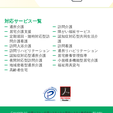
対応サービス一覧
通所介護
訪問介護
居宅介護支援
障がい福祉サービス
定期巡回・随時対応型訪
認知症対応型共同生活介
問介護看護
護
訪問入浴介護
訪問看護
訪問リハビリテーション
通所リハビリテーション
認知症対応型通所介護
居宅療養管理指導
夜間対応型訪問介護
小規模多機能型居宅介護
地域密着型通所介護
福祉用具貸与
高齢者住宅
Copyright (c)
介護ソフト・介護システムなら岡谷システム株式会社
All right