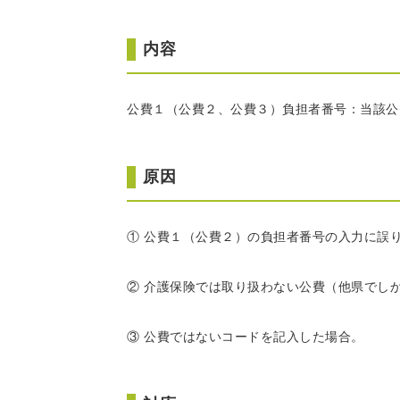
内容
公費１（公費２、公費３）負担者番号：当該公
原因
① 公費１（公費２）の負担者番号の入力に誤
② 介護保険では取り扱わない公費（他県でし
③ 公費ではないコードを記入した場合。