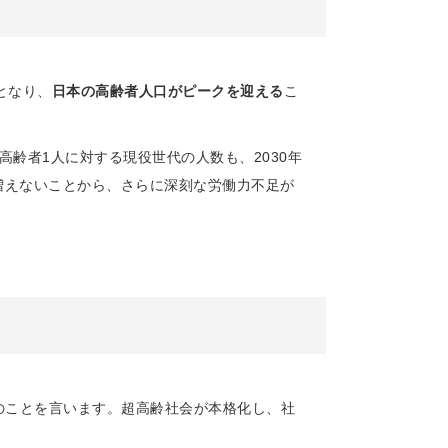
上となり、
日本の高齢者人口がピークを迎える
こ
上の高齢者1人に対する現役世代の人数も、2030年
は増えないことから、さらに深刻な労働力不足が
のことを言います。超高齢社会が本格化し、社